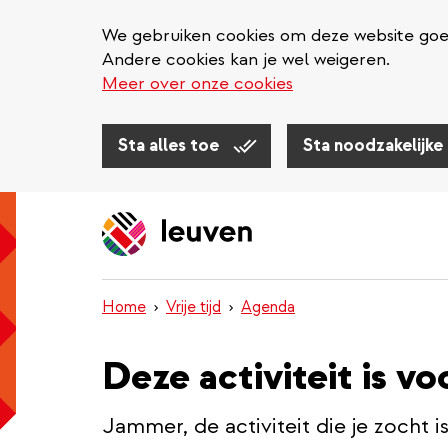
We gebruiken cookies om deze website goed 
Andere cookies kan je wel weigeren.
Meer over onze cookies
Sta alles toe
Sta noodzakelijke
Overslaan
en
naar
de
inhoud
Home
Vrije tijd
Agenda
gaan
Deze activiteit is vo
Jammer, de activiteit die je zocht i