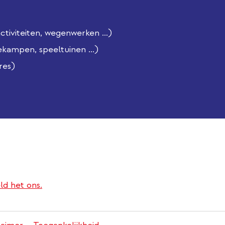
iviteiten, wegenwerken ...)
ekampen, speeltuinen ...)
res)
ld het ons.