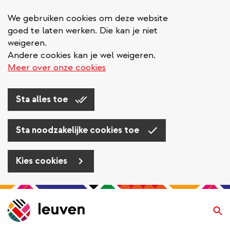
We gebruiken cookies om deze website
goed te laten werken. Die kan je niet
weigeren.
Andere cookies kan je wel weigeren.
Meer over onze cookies
Sta alles toe
Sta noodzakelijke cookies toe
Kies cookies
Overslaan
en
Zo
naar
de