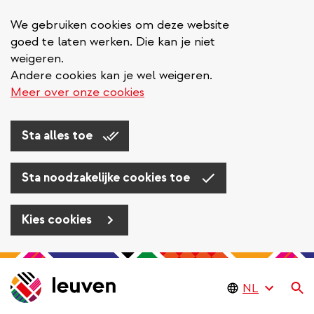
We gebruiken cookies om deze website
goed te laten werken. Die kan je niet
weigeren.
Andere cookies kan je wel weigeren.
Meer over onze cookies
Sta alles toe
Sta noodzakelijke cookies toe
Kies cookies
Overslaan
en
Zo
naar
de