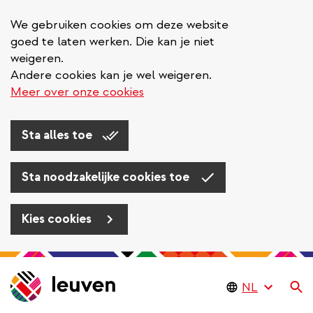
We gebruiken cookies om deze website
goed te laten werken. Die kan je niet
weigeren.
Andere cookies kan je wel weigeren.
Meer over onze cookies
Sta alles toe
Sta noodzakelijke cookies toe
Kies cookies
Overslaan
en
Zo
naar
de