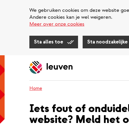
We gebruiken cookies om deze website goed 
Andere cookies kan je wel weigeren.
Meer over onze cookies
Sta alles toe
Sta noodzakelijke
Overslaan
en
naar
de
inhoud
Home
gaan
Iets fout of onduide
website? Meld het o