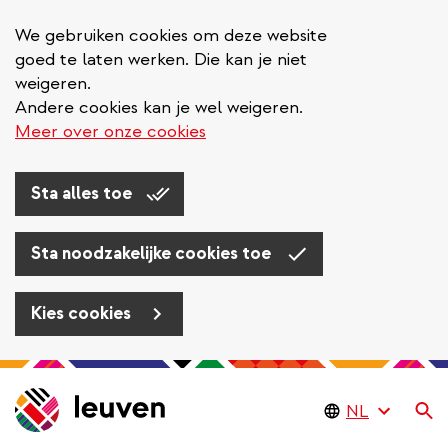
We gebruiken cookies om deze website
goed te laten werken. Die kan je niet
weigeren.
Andere cookies kan je wel weigeren.
Meer over onze cookies
Sta alles toe
Sta noodzakelijke cookies toe
Kies cookies
Overslaan
en
Zo
naar
de