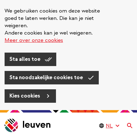
We gebruiken cookies om deze website
goed te laten werken. Die kan je niet
weigeren.
Andere cookies kan je wel weigeren.
Meer over onze cookies
Sta alles toe
Sta noodzakelijke cookies toe
Kies cookies
Overslaan
en
Zo
naar
de