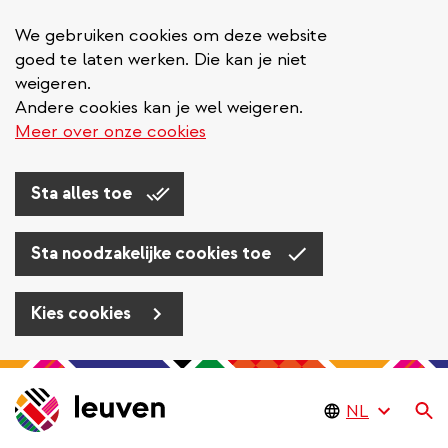
We gebruiken cookies om deze website
goed te laten werken. Die kan je niet
weigeren.
Andere cookies kan je wel weigeren.
Meer over onze cookies
Sta alles toe
Sta noodzakelijke cookies toe
Kies cookies
Overslaan
en
Zo
naar
de