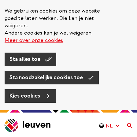
We gebruiken cookies om deze website
goed te laten werken. Die kan je niet
weigeren.
Andere cookies kan je wel weigeren.
Meer over onze cookies
Sta alles toe
Sta noodzakelijke cookies toe
Kies cookies
Overslaan
en
Zo
naar
de