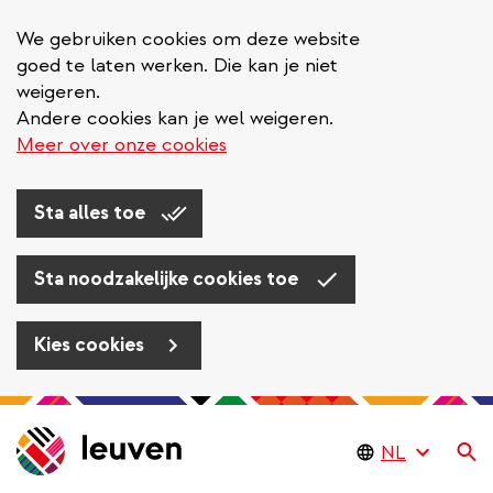
We gebruiken cookies om deze website
goed te laten werken. Die kan je niet
weigeren.
Andere cookies kan je wel weigeren.
Meer over onze cookies
Sta alles toe
Sta noodzakelijke cookies toe
Kies cookies
Overslaan
en
Zo
naar
de