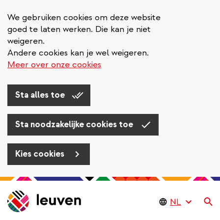
We gebruiken cookies om deze website
goed te laten werken. Die kan je niet
weigeren.
Andere cookies kan je wel weigeren.
Meer over onze cookies
Sta alles toe
Sta noodzakelijke cookies toe
Kies cookies
Overslaan
en
Zo
naar
de