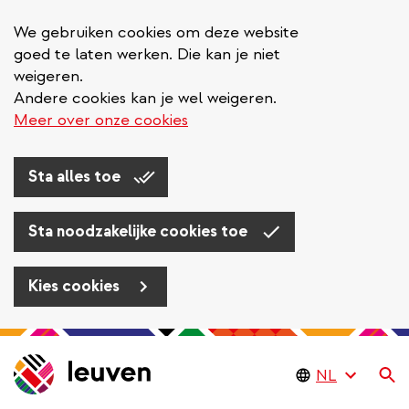
We gebruiken cookies om deze website
goed te laten werken. Die kan je niet
weigeren.
Andere cookies kan je wel weigeren.
Meer over onze cookies
Sta alles toe
Sta noodzakelijke cookies toe
Kies cookies
Overslaan
en
Zo
naar
de