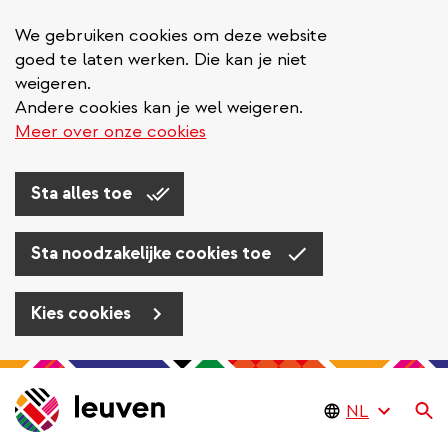
We gebruiken cookies om deze website
goed te laten werken. Die kan je niet
weigeren.
Andere cookies kan je wel weigeren.
Meer over onze cookies
Sta alles toe
Sta noodzakelijke cookies toe
Kies cookies
Overslaan
en
Zo
naar
de