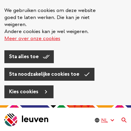
We gebruiken cookies om deze website
goed te laten werken. Die kan je niet
weigeren.
Andere cookies kan je wel weigeren.
Meer over onze cookies
Sta alles toe
Sta noodzakelijke cookies toe
Kies cookies
Overslaan
en
Zo
naar
de