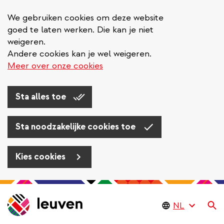
We gebruiken cookies om deze website
goed te laten werken. Die kan je niet
weigeren.
Andere cookies kan je wel weigeren.
Meer over onze cookies
Sta alles toe
Sta noodzakelijke cookies toe
Kies cookies
Overslaan
en
Zo
naar
de