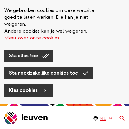
We gebruiken cookies om deze website
goed te laten werken. Die kan je niet
weigeren.
Andere cookies kan je wel weigeren.
Meer over onze cookies
Sta alles toe
Sta noodzakelijke cookies toe
Kies cookies
Overslaan
en
Zo
naar
de