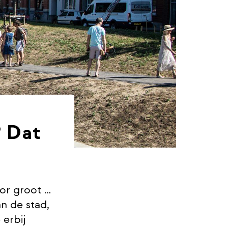
? Dat
oor groot …
n de stad,
 erbij