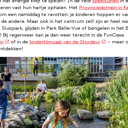
wat energie kwijt te spelen? In de vele
speeltuinen
in 
deren vast hun hartje ophalen. Het
Provinciedomein in K
e om een namiddag te ravotten: je kinderen hoppen er v
 de andere. Maar ook in het centrum zelf zijn er heel wa
 Sluispark, glijden in Park Belle-Vue of bengelen in het 
 Bij regenweer kan je dan weer terecht in de FunOase
(externe
(externe
in
of in de
kinderklimzaal van de Stordeur
– meer d
link)
link)
ontdekken!