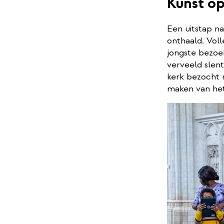
Kunst o
Een uitstap n
onthaald. Vol
jongste bezo
verveeld slen
kerk bezocht 
maken van het