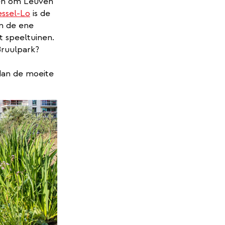
en om Leuven
essel-Lo
is de
an de ene
t speeltuinen.
Bruulpark?
an de moeite