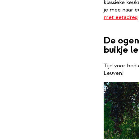
klassieke keuk
je mee naar ee
met eetadresj
De ogen
buikje l
Tijd voor bed
Leuven!