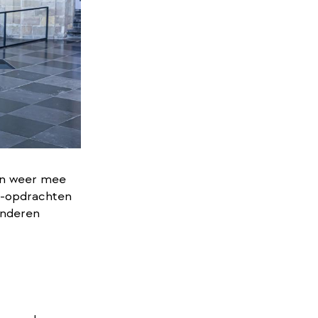
dan weer mee
oe-opdrachten
inderen