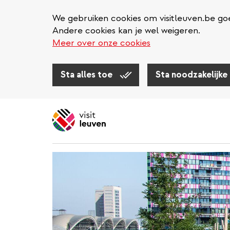
We gebruiken cookies om visitleuven.be goe
Andere cookies kan je wel weigeren.
Meer over onze cookies
Sta alles toe
Sta noodzakelijke
Overslaan
en
naar
de
inhoud
gaan