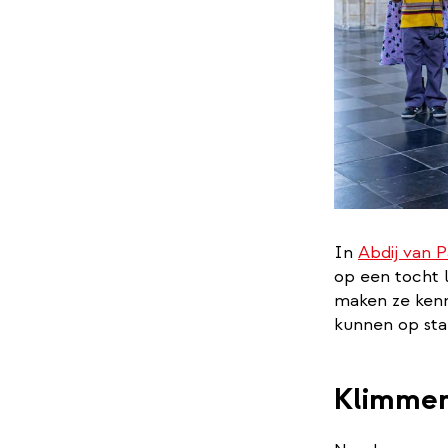
In
Abdij van P
op een tocht l
maken ze kenn
kunnen op st
Klimmen