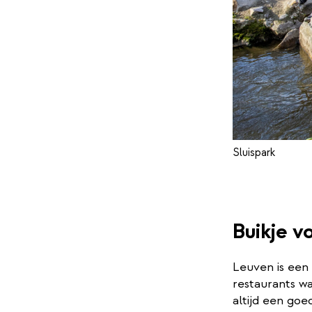
Sluispark
Buikje v
Leuven is een 
restaurants wa
altijd een goe