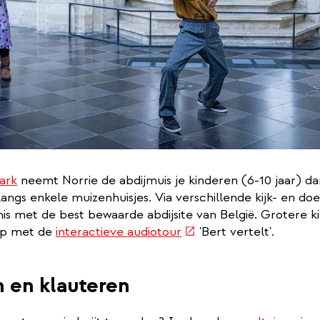
ark
neemt Norrie de abdijmuis je kinderen (6-10 jaar) 
angs enkele muizenhuisjes. Via verschillende kijk- en d
is met de best bewaarde abdijsite van België. Grotere k
(externe
ap met de
interactieve audiotour
'Bert vertelt'.
link)
 en klauteren