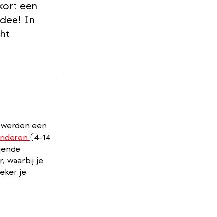
kort een
dee! In
cht
s werden een
kinderen
(4-14
eiende
 waarbij je
eker je