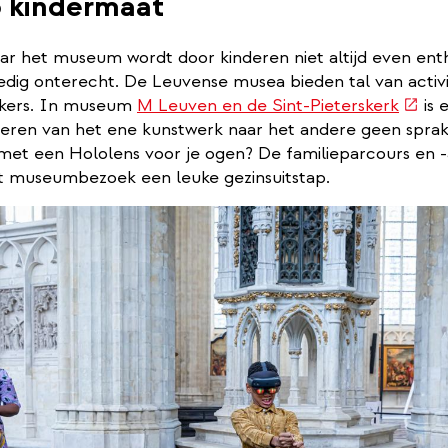
p kindermaat
aar het museum wordt door kinderen niet altijd even ent
ledig onterecht. De Leuvense musea bieden tal van activi
(exte
ekers. In museum
M Leuven en de Sint-Pieterskerk
is 
link)
teren van het ene kunstwerk naar het andere geen sprake
met een Hololens voor je ogen? De familieparcours en -a
 museumbezoek een leuke gezinsuitstap.