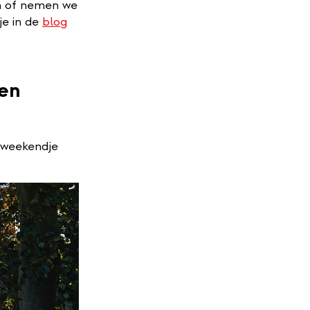
um of nemen we
je in de
blog
 en
 weekendje