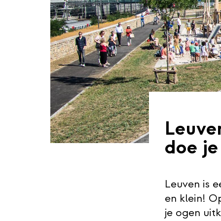
Leuve
doe je
Leuven is e
en klein! O
je ogen uitk