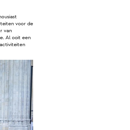
housiast
teiten voor de
rne
er van
. Al ooit een
ctiviteiten