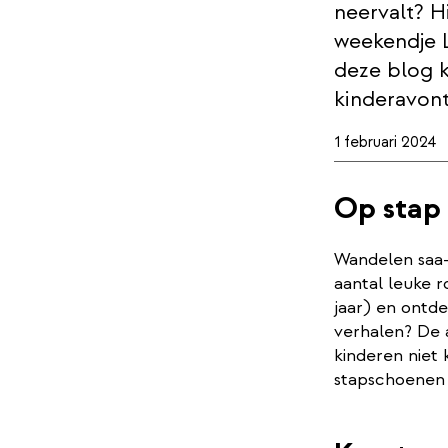
neervalt? H
weekendje 
deze blog k
kinderavon
1 februari 2024
Op stap 
Wandelen saa-
aantal leuke r
jaar) en ontde
verhalen? De 
kinderen niet
stapschoenen 