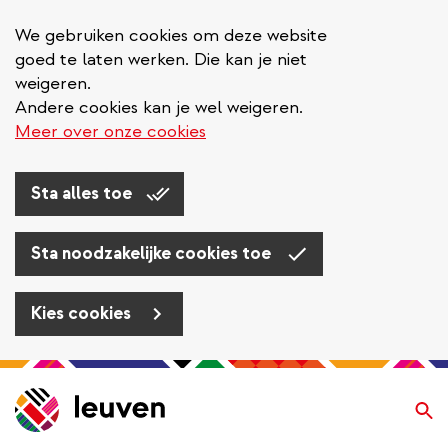
We gebruiken cookies om deze website
goed te laten werken. Die kan je niet
weigeren.
Andere cookies kan je wel weigeren.
Meer over onze cookies
Sta alles toe
Sta noodzakelijke cookies toe
Kies cookies
Overslaan
en
Zo
naar
de