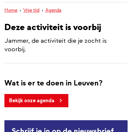
inhoud
Home
Vrije tijd
Agenda
gaan
Deze activiteit is voorbij
Jammer, de activiteit die je zocht is
voorbij.
Wat is er te doen in Leuven?
Bekijk onze agenda
Schrijf je in op de nieuwsbrief