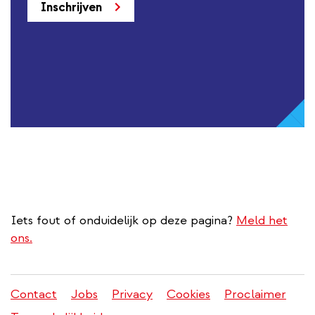
Inschrijven
Iets fout of onduidelijk op deze pagina?
Meld het
ons.
Contact
Jobs
Privacy
Cookies
Proclaimer
Juridisch