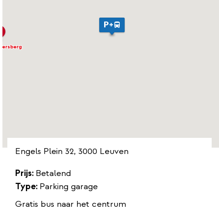
izersberg
izersberg
Engels Plein 32, 3000 Leuven
Prijs
:
Betalend
Type
:
Parking garage
Gratis bus naar het centrum