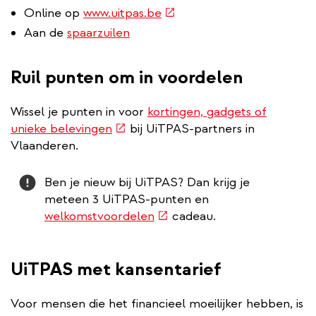
(externe
Online op
www.uitpas.be
link)
Aan de
spaarzuilen
Ruil punten om in voordelen
Wissel je punten in voor
kortingen, gadgets of
(externe
unieke belevingen
bij UiTPAS-partners in
link)
Vlaanderen.
Attention
Ben je nieuw bij UiTPAS? Dan krijg je
meteen 3 UiTPAS-punten en
(externe
welkomstvoordelen
cadeau.
link)
UiTPAS met kansentarief
Voor mensen die het financieel moeilijker hebben, is