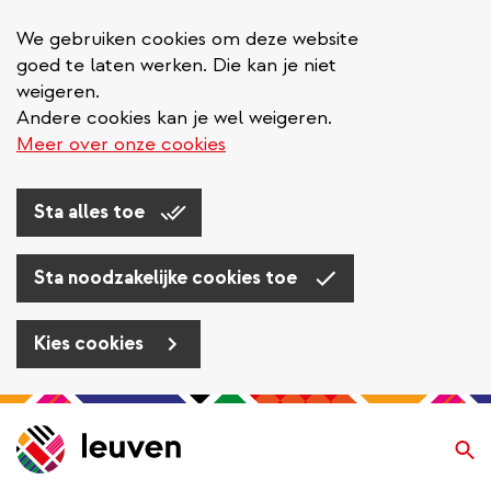
We gebruiken cookies om deze website
goed te laten werken. Die kan je niet
weigeren.
Andere cookies kan je wel weigeren.
Meer over onze cookies
Sta alles toe
Sta noodzakelijke cookies toe
Kies cookies
Overslaan
en
Zo
naar
de