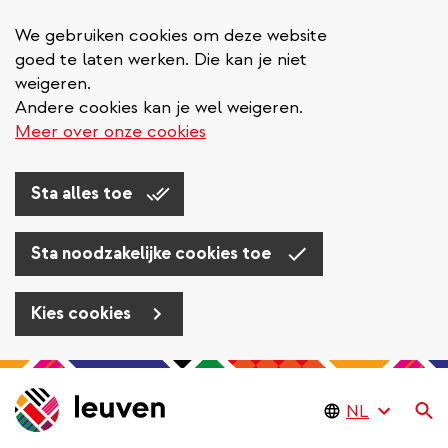
We gebruiken cookies om deze website
goed te laten werken. Die kan je niet
weigeren.
Andere cookies kan je wel weigeren.
Meer over onze cookies
Sta alles toe
Sta noodzakelijke cookies toe
Kies cookies
Overslaan
en
Zo
naar
de