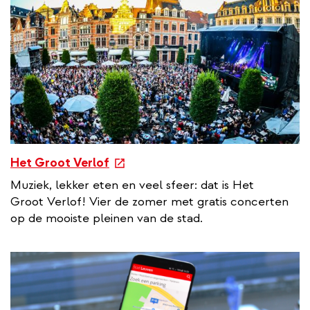
e
Het Groot Verlof
x
Muziek, lekker eten en veel sfeer: dat is Het
t
Groot Verlof! Vier de zomer met gratis concerten
e
op de mooiste pleinen van de stad.
r
n
a
l
l