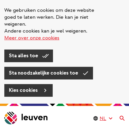
We gebruiken cookies om deze website
goed te laten werken. Die kan je niet
weigeren.
Andere cookies kan je wel weigeren.
Meer over onze cookies
Sta alles toe
Sta noodzakelijke cookies toe
Kies cookies
Overslaan
en
Zo
naar
de