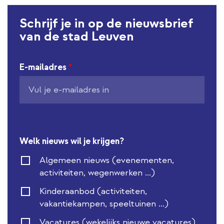
l
l
Schrijf je in op de nieuwsbrief
i
van de stad Leuven
n
k
E-mailadres
*
Welk nieuws wil je krijgen?
Algemeen nieuws (evenementen,
activiteiten, wegenwerken ...)
Kinderaanbod (activiteiten,
vakantiekampen, speeltuinen ...)
Vacatures (wekelijks nieuwe vacatures)