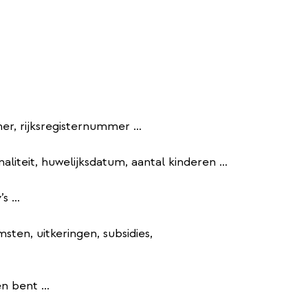
er, rijksregisternummer …
onaliteit, huwelijksdatum, aantal kinderen …
’s …
ten, uitkeringen, subsidies,
n bent ...