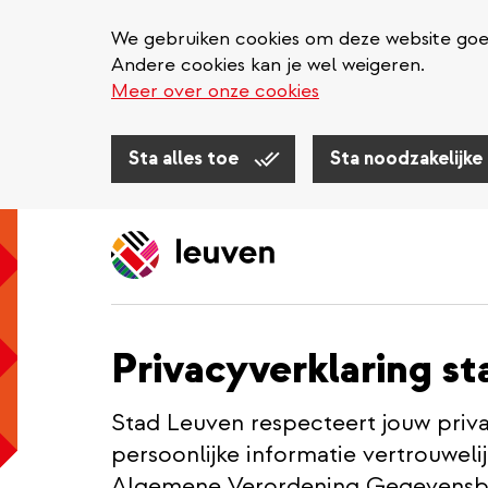
We gebruiken cookies om deze website goed 
Andere cookies kan je wel weigeren.
Meer over onze cookies
Sta alles toe
Sta noodzakelijke
Overslaan
en
naar
de
inhoud
Privacyverklaring s
gaan
Stad Leuven respecteert jouw pri
persoonlijke informatie vertrouwel
Algemene Verordening Gegevensbe