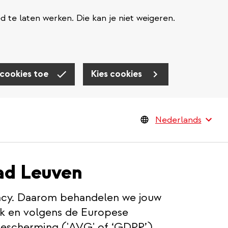
te laten werken. Die kan je niet weigeren.
 cookies toe
Kies cookies
tad Leuven
vacy. Daarom behandelen we jouw
ijk en volgens de Europese
scherming ('AVG' of ‘GDPR’).