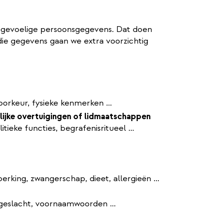
f gevoelige persoonsgegevens. Dat doen
die gegevens gaan we extra voorzichtig
orkeur, fysieke kenmerken ...
elijke overtuigingen of lidmaatschappen
itieke functies, begrafenisritueel …
erking, zwangerschap, dieet, allergieën …
geslacht, voornaamwoorden ...