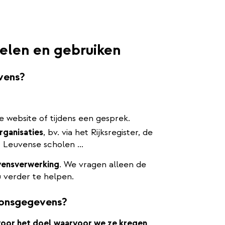
elen en gebruiken
vens?
ze website of tijdens een gesprek.
rganisaties
, bv. via het Rijksregister, de
 Leuvense scholen ...
vensverwerking
. We vragen alleen de
 verder te helpen.
oonsgegevens?
voor het doel
waarvoor we ze kregen
.