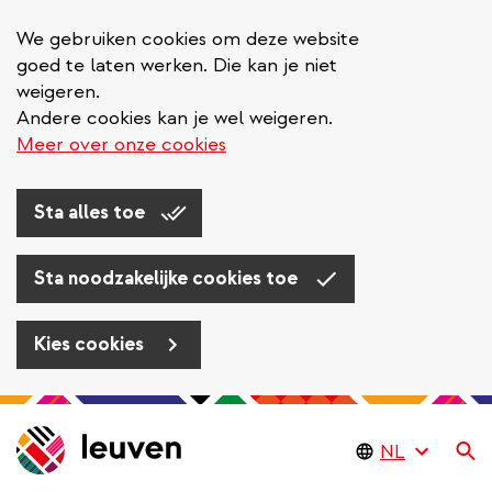
We gebruiken cookies om deze website
goed te laten werken. Die kan je niet
weigeren.
Andere cookies kan je wel weigeren.
Meer over onze cookies
Sta alles toe
Sta noodzakelijke cookies toe
Kies cookies
Overslaan
en
Zo
naar
de