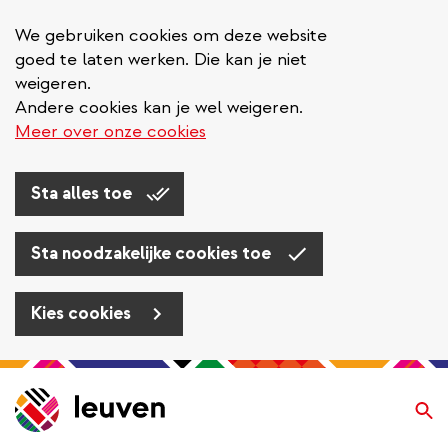
We gebruiken cookies om deze website
goed te laten werken. Die kan je niet
weigeren.
Andere cookies kan je wel weigeren.
Meer over onze cookies
Sta alles toe
Sta noodzakelijke cookies toe
Kies cookies
Overslaan
en
Zo
naar
de