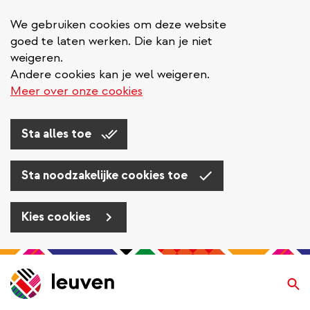
We gebruiken cookies om deze website
goed te laten werken. Die kan je niet
weigeren.
Andere cookies kan je wel weigeren.
Meer over onze cookies
Sta alles toe
Sta noodzakelijke cookies toe
Kies cookies
Overslaan
en
Zo
naar
de