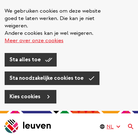
We gebruiken cookies om deze website
goed te laten werken. Die kan je niet
weigeren.
Andere cookies kan je wel weigeren.
Meer over onze cookies
Sta alles toe
Sta noodzakelijke cookies toe
Kies cookies
Overslaan
en
Zo
naar
de