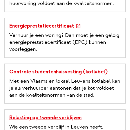
huurwoning voldoet aan de kwaliteitsnormen.
e
Energieprestatiecertificaat
x
Verhuur je een woning? Dan moet je een geldig
t
energieprestatiecertificaat (EPC) kunnen
e
voorleggen.
r
n
a
Controle studentenhuisvesting (kotlabel)
l
Met een Vlaams en lokaal Leuvens kotlabel kan
l
je als verhuurder aantonen dat je kot voldoet
i
aan de kwaliteitsnormen van de stad.
n
k
Belasting op tweede verblijven
Wie een tweede verblijf in Leuven heeft,