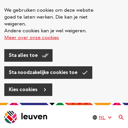
We gebruiken cookies om deze website
goed te laten werken. Die kan je niet
weigeren.
Andere cookies kan je wel weigeren.
Meer over onze cookies
Sta alles toe
Sta noodzakelijke cookies toe
Kies cookies
Overslaan
en
Zo
naar
de