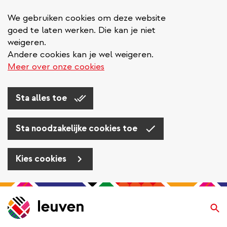
We gebruiken cookies om deze website
goed te laten werken. Die kan je niet
weigeren.
Andere cookies kan je wel weigeren.
Meer over onze cookies
Sta alles toe
Sta noodzakelijke cookies toe
Kies cookies
Overslaan
en
Zo
naar
de