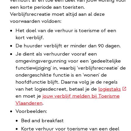
verhuurt af en toe een deel van jouw woning voor
een korte periode aan toeristen.
Verblijfsrecreatie moet altijd aan al deze
voorwaarden voldoen:
Het doel van de verhuur is toerisme of een
kort verblijf.
De huurder verblijft er minder dan 90 dagen.
Je dient als verhuurder vooraf een
omgevingsvergunning voor een 'gedeeltelijke
functiewijziging' in, waarbij 'verblijfsrecreatie' de
ondergeschikte functie is en 'wonen' de
hoofdfunctie blijft. Daarna volg je de regels
(ext
van het logiesdecreet, betaal je de
logiestaks
link)
en moet je
jouw verblijf melden bij Toerisme
Vlaanderen
.
Voorbeelden:
Bed and breakfast
Korte verhuur voor toerisme van een deel