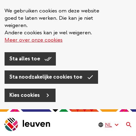
We gebruiken cookies om deze website
goed te laten werken. Die kan je niet
weigeren.
Andere cookies kan je wel weigeren.
Meer over onze cookies
Sta alles toe
Sta noodzakelijke cookies toe
Kies cookies
Overslaan
en
Zo
naar
de