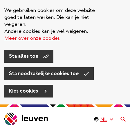
We gebruiken cookies om deze website
goed te laten werken. Die kan je niet
weigeren.
Andere cookies kan je wel weigeren.
Meer over onze cookies
Sta alles toe
Sta noodzakelijke cookies toe
Kies cookies
Overslaan
en
Zo
naar
de