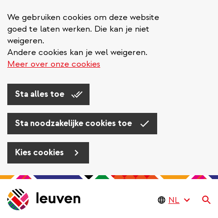
We gebruiken cookies om deze website
goed te laten werken. Die kan je niet
weigeren.
Andere cookies kan je wel weigeren.
Meer over onze cookies
Sta alles toe
Sta noodzakelijke cookies toe
Kies cookies
Overslaan
en
Zo
naar
de