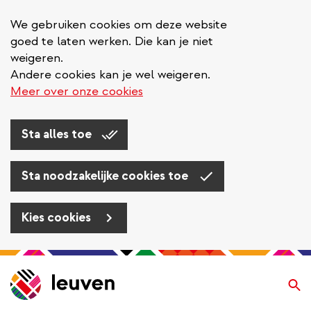
We gebruiken cookies om deze website
goed te laten werken. Die kan je niet
weigeren.
Andere cookies kan je wel weigeren.
Meer over onze cookies
Sta alles toe
Sta noodzakelijke cookies toe
Kies cookies
Overslaan
en
Zo
naar
de