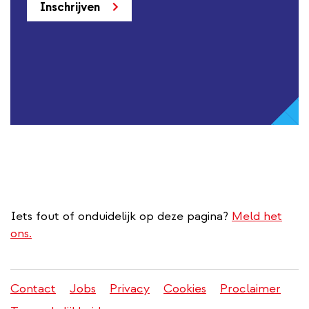
Inschrijven
Iets fout of onduidelijk op deze pagina?
Meld het
ons.
Contact
Jobs
Privacy
Cookies
Proclaimer
Juridisch