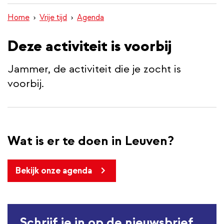
inhoud
Home
Vrije tijd
Agenda
gaan
Deze activiteit is voorbij
Jammer, de activiteit die je zocht is
voorbij.
Wat is er te doen in Leuven?
Bekijk onze agenda
Schrijf je in op de nieuwsbrief