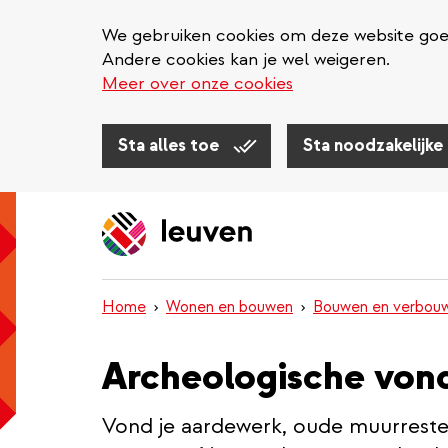
We gebruiken cookies om deze website goed 
Andere cookies kan je wel weigeren.
Meer over onze cookies
Sta alles toe
Sta noodzakelijke
Overslaan
en
naar
de
inhoud
Home
Wonen en bouwen
Bouwen en verbou
gaan
Archeologische von
Vond je aardewerk, oude muurresten