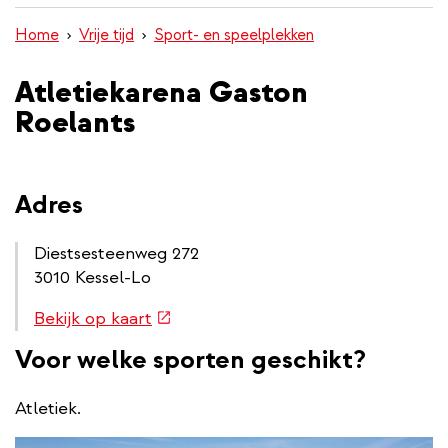
inhoud
Home
Vrije tijd
Sport- en speelplekken
gaan
Atletiekarena Gaston
Roelants
Adres
Diestsesteenweg 272
3010 Kessel-Lo
Routebeschrijving
(externe
Bekijk op kaart
link
link)
Voor welke sporten geschikt?
Atletiek.