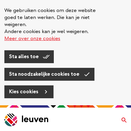
We gebruiken cookies om deze website
goed te laten werken. Die kan je niet
weigeren.
Andere cookies kan je wel weigeren.
Meer over onze cookies
Sta alles toe
Sta noodzakelijke cookies toe
Kies cookies
Overslaan
en
Zo
naar
de