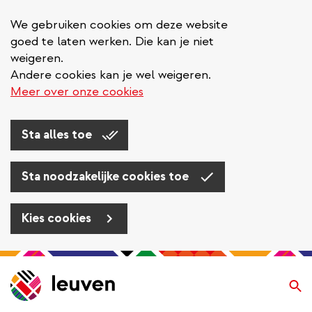
We gebruiken cookies om deze website
goed te laten werken. Die kan je niet
weigeren.
Andere cookies kan je wel weigeren.
Meer over onze cookies
Sta alles toe
Sta noodzakelijke cookies toe
Kies cookies
Overslaan
en
Zo
naar
de