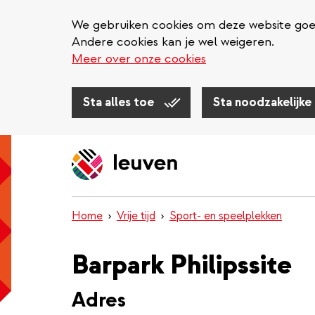
We gebruiken cookies om deze website goed 
Andere cookies kan je wel weigeren.
Meer over onze cookies
Sta alles toe
Sta noodzakelijke
Overslaan
en
naar
de
inhoud
Home
Vrije tijd
Sport- en speelplekken
gaan
Barpark Philipssite
Adres