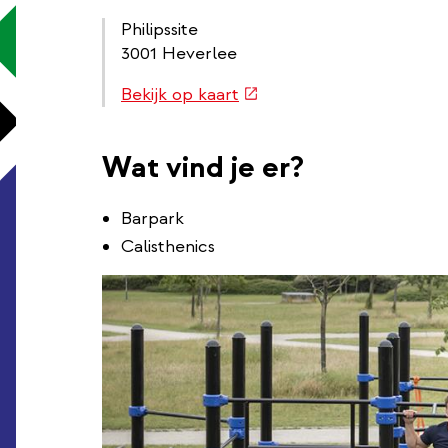
Philipssite
3001 Heverlee
Routebeschrijving
(externe
Bekijk op kaart
link
link)
Wat vind je er?
Barpark
Calisthenics