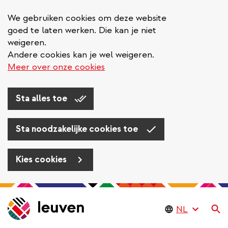
We gebruiken cookies om deze website
goed te laten werken. Die kan je niet
weigeren.
Andere cookies kan je wel weigeren.
Meer over onze cookies
Sta alles toe
Sta noodzakelijke cookies toe
Kies cookies
Overslaan
en
Zo
naar
de