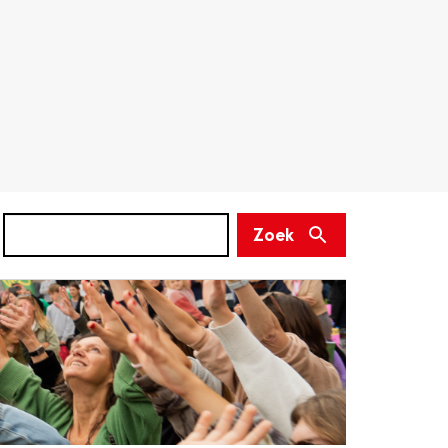
Zoek
(niet
Zoek
verplicht)