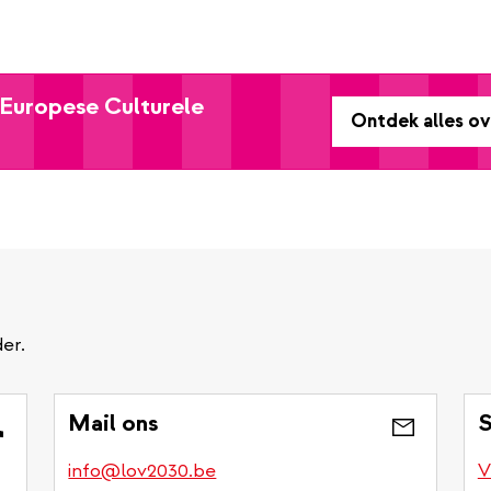
 Europese Culturele
Ontdek alles o
er.
Mail ons
S
info@lov2030.be
V