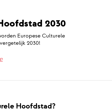
 Hoofdstad 2030
worden Europese Culturele
ergetelijk 2030!
d?
urele Hoofdstad?