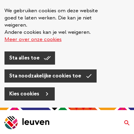
We gebruiken cookies om deze website
goed te laten werken. Die kan je niet
weigeren.
Andere cookies kan je wel weigeren.
Meer over onze cookies
Sta alles toe
Sta noodzakelijke cookies toe
Kies cookies
Overslaan
en
Zo
naar
de