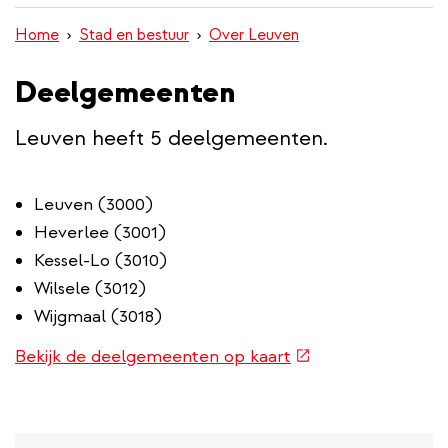
inhoud
Home
Stad en bestuur
Over Leuven
gaan
Deelgemeenten
Leuven heeft 5 deelgemeenten.
Leuven (3000)
Heverlee (3001)
Kessel-Lo (3010)
Wilsele (3012)
Wijgmaal (3018)
(externe
Bekijk de deelgemeenten op kaart
link)