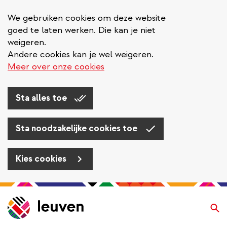
We gebruiken cookies om deze website
goed te laten werken. Die kan je niet
weigeren.
Andere cookies kan je wel weigeren.
Meer over onze cookies
Sta alles toe
Sta noodzakelijke cookies toe
Kies cookies
Overslaan
en
Zo
naar
de