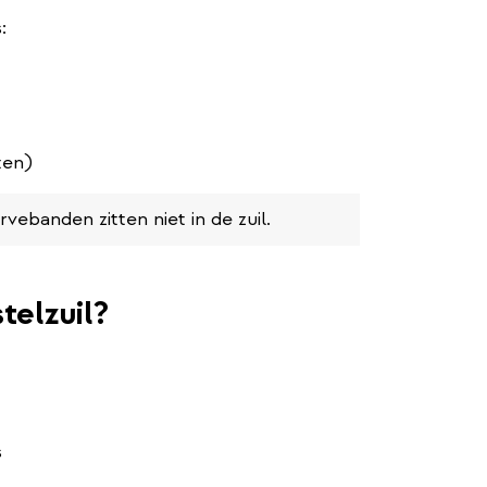
:
ten)
vebanden zitten niet in de zuil.
telzuil?
s