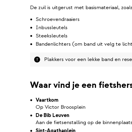
De zuil is uitgerust met basismateriaal, zoals
Schroevendraaiers
Inbussleutels
Steeksleutels
Bandenlichters (om band uit velg te lich
Attention
Plakkers voor een lekke band en reser
Waar vind je een fietshers
Vaartkom
Op Victor Broosplein
De Bib Leuven
Aan de fietsenstalling op de binnenplaat
Sint-Agathaplein