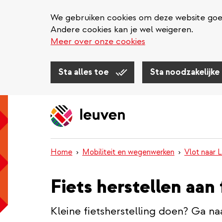
We gebruiken cookies om deze website goed 
Andere cookies kan je wel weigeren.
Meer over onze cookies
Sta alles toe
Sta noodzakelijke
Overslaan
en
naar
de
inhoud
Home
Mobiliteit en wegenwerken
Vlot naar 
gaan
Fiets herstellen aan 
Kleine fietsherstelling doen? Ga naa