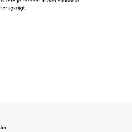
Zo kom je terecht in een nationale
terugkrijgt.
der.