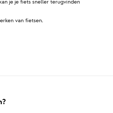
kan je je fiets sneller terugvinden
rken van fietsen.
n?