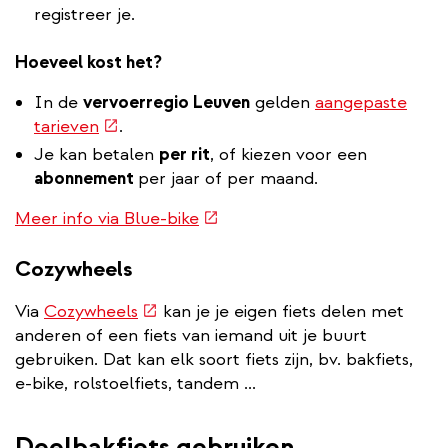
link)
registreer je.
Hoeveel kost het?
In de
vervoerregio Leuven
gelden
aangepaste
(externe
tarieven
.
link)
Je kan betalen
per rit
, of kiezen voor een
abonnement
per jaar of per maand.
(externe
Meer info via Blue-bike
link)
Cozywheels
(externe
Via
Cozywheels
kan je je eigen fiets delen met
link)
anderen of een fiets van iemand uit je buurt
gebruiken. Dat kan elk soort fiets zijn, bv. bakfiets,
e-bike, rolstoelfiets, tandem ...
Deelbakfiets gebruiken