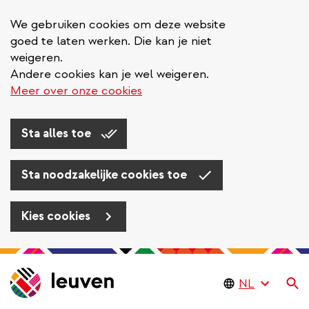
We gebruiken cookies om deze website
goed te laten werken. Die kan je niet
weigeren.
Andere cookies kan je wel weigeren.
Meer over onze cookies
Sta alles toe
Sta noodzakelijke cookies toe
Kies cookies
Overslaan
en
Zo
naar
de