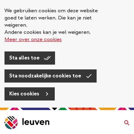
We gebruiken cookies om deze website
goed te laten werken. Die kan je niet
weigeren.
Andere cookies kan je wel weigeren.
Meer over onze cookies
Sta alles toe
Sta noodzakelijke cookies toe
Kies cookies
Overslaan
en
Zo
naar
de