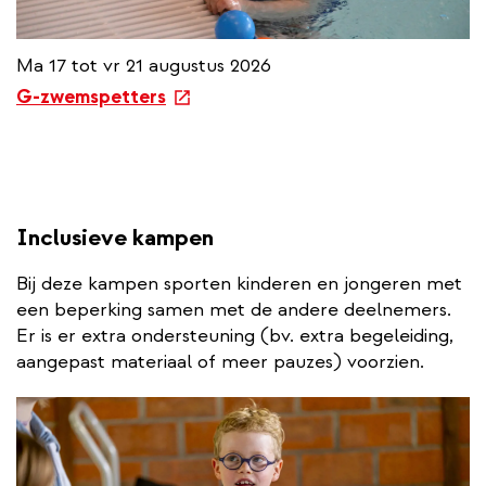
Ma 17 tot vr 21 augustus 2026
e
G-zwemspetters
x
t
e
r
n
Inclusieve kampen
a
l
Bij deze kampen sporten kinderen en jongeren met
l
een beperking samen met de andere deelnemers.
i
Er is er extra ondersteuning (bv. extra begeleiding,
n
aangepast materiaal of meer pauzes) voorzien.
k