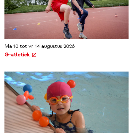
Ma 10 tot vr 14 augustus 2026
e
G-atletiek
x
t
e
r
n
a
l
l
i
n
k