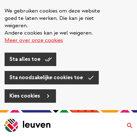
We gebruiken cookies om deze website
goed te laten werken. Die kan je niet
weigeren.
Andere cookies kan je wel weigeren.
Meer over onze cookies
Sta alles toe
Sta noodzakelijke cookies toe
Kies cookies
Overslaan
en
Zo
naar
de