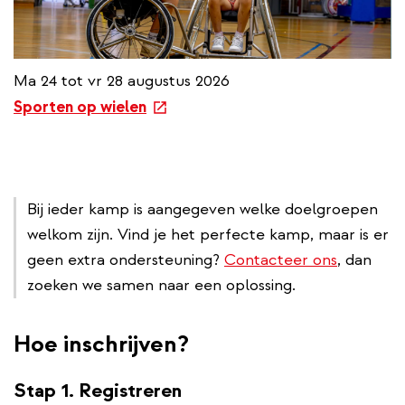
n
k
Ma 24 tot vr 28 augustus 2026
e
Sporten op wielen
x
t
e
r
Bij ieder kamp is aangegeven welke doelgroepen
n
welkom zijn. Vind je het perfecte kamp, maar is er
a
l
geen extra ondersteuning?
Contacteer ons
, dan
l
zoeken we samen naar een oplossing.
i
n
Hoe inschrijven?
k
Stap 1. Registreren