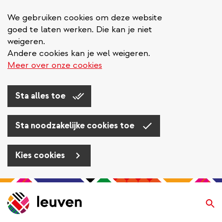
We gebruiken cookies om deze website
goed te laten werken. Die kan je niet
weigeren.
Andere cookies kan je wel weigeren.
Meer over onze cookies
Sta alles toe
Sta noodzakelijke cookies toe
Kies cookies
Overslaan
en
Zo
naar
de