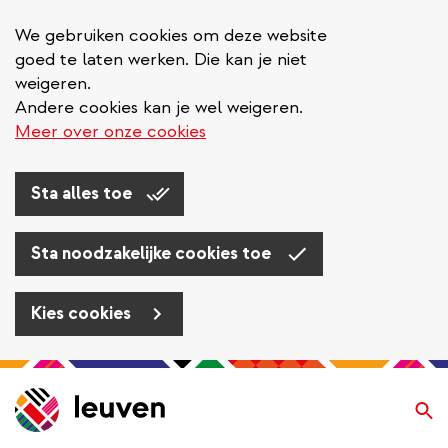
We gebruiken cookies om deze website
goed te laten werken. Die kan je niet
weigeren.
Andere cookies kan je wel weigeren.
Meer over onze cookies
Sta alles toe
Sta noodzakelijke cookies toe
Kies cookies
Overslaan
en
Zo
naar
de