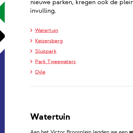
nieuwe parken, kregen ook de plei
invulling.
Watertuin
Keizersberg
Sluispark
Park Tweewaters
Dijle
Watertuin
Aan het Victor Broosplein legden we een
w