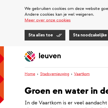
We gebruiken cookies om deze website goed 
Andere cookies kan je wel weigeren.
Meer over onze cookies
Sta alles toe
Sta noodzakelijke
Overslaan
en
naar
de
inhoud
Home
Stadsvernieuwing
Vaartkom
gaan
Groen en water in d
In de Vaartkom is er veel aandacht