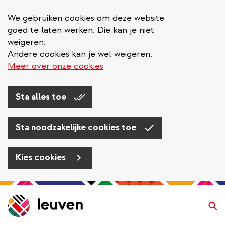
We gebruiken cookies om deze website
goed te laten werken. Die kan je niet
weigeren.
Andere cookies kan je wel weigeren.
Meer over onze cookies
Sta alles toe
Sta noodzakelijke cookies toe
Kies cookies
Overslaan
en
Zo
naar
de